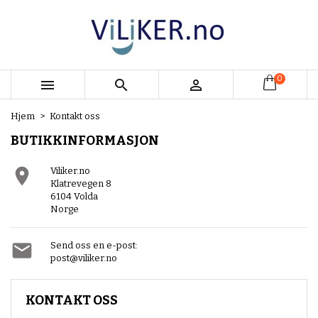
×
×
×
×
My wishlists
((modalTitle))
Opprett ønskeliste
Logg inn
add_circle_outline
Create new list
((confirmMessage))
Du må være innlogget for å lagre produkter i
Ønskeliste navn
ønskelisten din.
0



((cancelText))
((modalDeleteText))
Hjem
Kontakt oss
Avbryt
Logg inn
BUTIKKINFORMASJON
Avbryt
Opprett ønskeliste

Viliker.no
Klatrevegen 8
6104 Volda
Norge

Send oss en e-post:
post@viliker.no
KONTAKT OSS