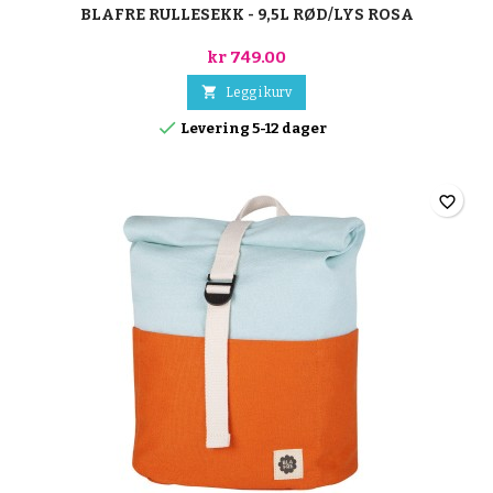
BLAFRE RULLESEKK - 9,5L RØD/LYS ROSA
kr 749.00

Legg i kurv

Levering 5-12 dager
favorite_border