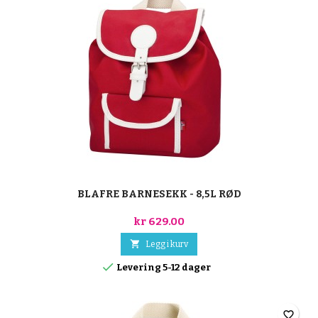
BLAFRE BARNESEKK - 8,5L RØD
kr 629.00

Legg i kurv

Levering 5-12 dager
favorite_border