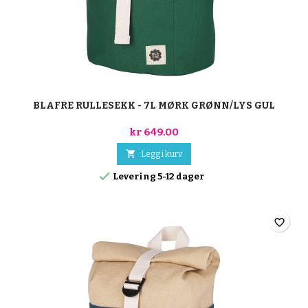
BLAFRE RULLESEKK - 7L MØRK GRØNN/LYS GUL
kr 649.00

Legg i kurv

Levering 5-12 dager
favorite_border