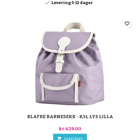

Levering 5-12 dager
favorite_border
BLAFRE BARNESEKK - 8,5L LYS LILLA
kr 629.00

Legg i kurv