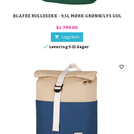
BLAFRE RULLESEKK - 9,5L MØRK GRØNN/LYS GUL
kr 749.00

Legg i kurv

Levering 5-12 dager
favorite_border