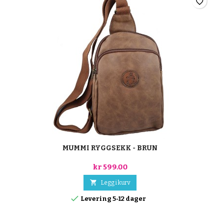
favorite_border
MUMMI RYGGSEKK - BRUN
kr 599.00

Legg i kurv

Levering 5-12 dager