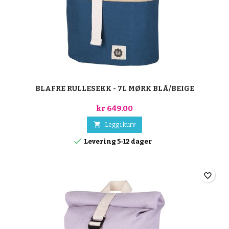
BLAFRE RULLESEKK - 7L MØRK BLÅ/BEIGE
kr 649.00

Legg i kurv

Levering 5-12 dager
favorite_border