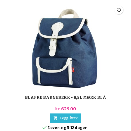
favorite_border
BLAFRE BARNESEKK - 8,5L MØRK BLÅ
kr 629.00

Legg i kurv

Levering 5-12 dager