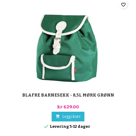
favorite_border
BLAFRE BARNESEKK - 8,5L MØRK GRØNN
kr 629.00

Legg i kurv

Levering 5-12 dager