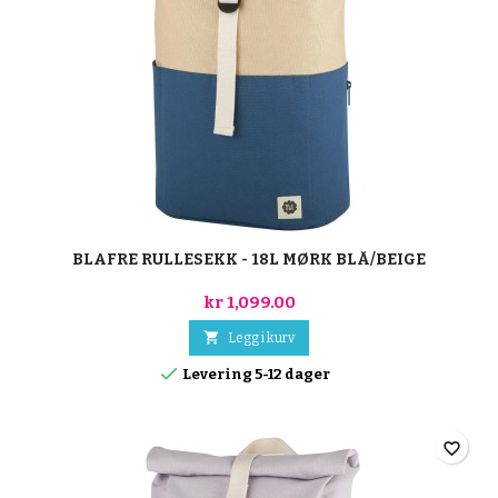
BLAFRE RULLESEKK - 18L MØRK BLÅ/BEIGE
kr 1,099.00

Legg i kurv

Levering 5-12 dager
favorite_border