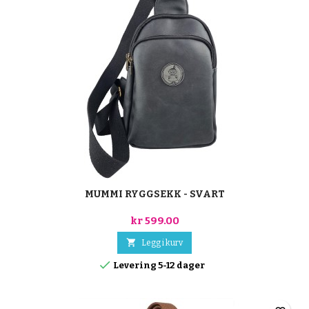
MUMMI RYGGSEKK - SVART
kr 599.00

Legg i kurv

Levering 5-12 dager