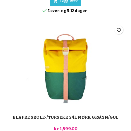

Legg i kurv

Levering 5-12 dager
favorite_border
BLAFRE SKOLE-/TURSEKK 24L MØRK GRØNN/GUL
kr 1,599.00