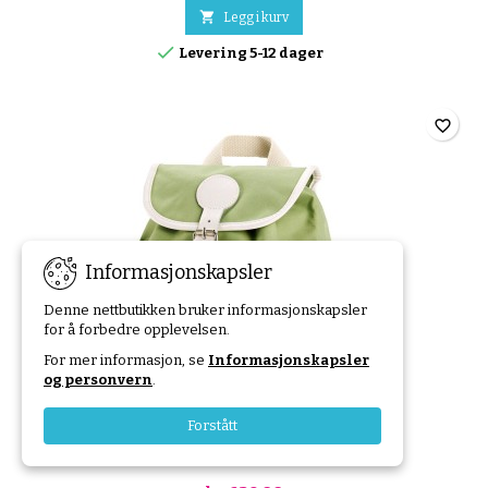

Legg i kurv

Levering 5-12 dager
favorite_border
Informasjonskapsler
Denne nettbutikken bruker informasjonskapsler
for å forbedre opplevelsen.
For mer informasjon, se
Informasjonskapsler
og personvern
.
Forstått
BLAFRE BARNESEKK - 8,5L LYS GRØNN