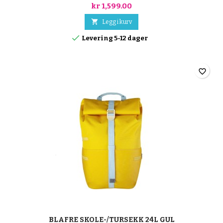
kr 1,599.00

Legg i kurv

Levering 5-12 dager
favorite_border
BLAFRE SKOLE-/TURSEKK 24L GUL