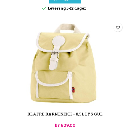

Levering 5-12 dager
favorite_border
BLAFRE BARNESEKK - 8,5L LYS GUL
kr 629.00