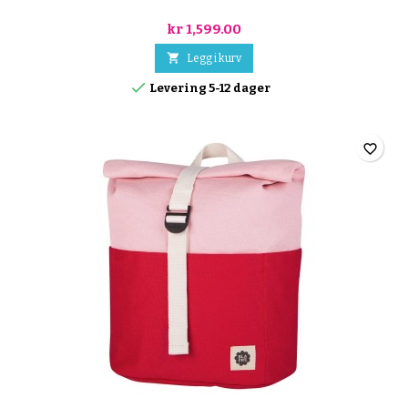
kr 1,599.00

Legg i kurv

Levering 5-12 dager
favorite_border