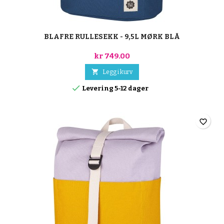
BLAFRE RULLESEKK - 9,5L MØRK BLÅ
kr 749.00

Legg i kurv

Levering 5-12 dager
favorite_border