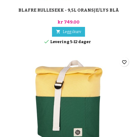
BLAFRE RULLESEKK - 9,5L ORANSJE/LYS BLÅ
kr 749.00

Legg i kurv

Levering 5-12 dager
favorite_border