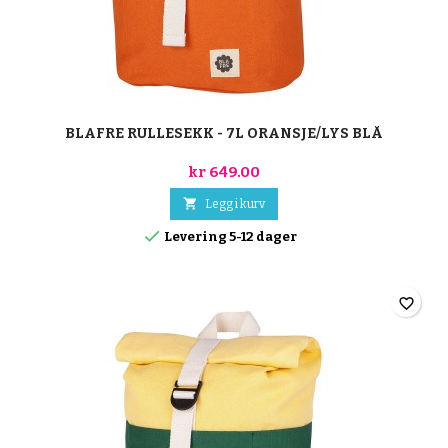
BLAFRE RULLESEKK - 7L ORANSJE/LYS BLÅ
kr 649.00

Legg i kurv

Levering 5-12 dager
favorite_border