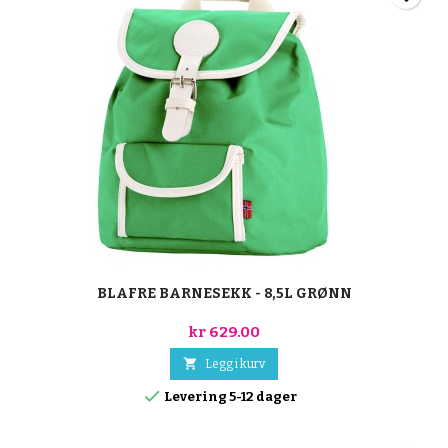
BLAFRE BARNESEKK - 8,5L GRØNN
kr 629.00

Legg i kurv

Levering 5-12 dager