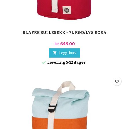
BLAFRE RULLESEKK - 7L RØD/LYS ROSA
kr 649.00

Legg i kurv

Levering 5-12 dager
favorite_border