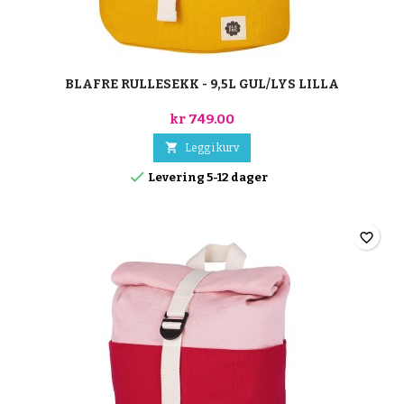
BLAFRE RULLESEKK - 9,5L GUL/LYS LILLA
kr 749.00

Legg i kurv

Levering 5-12 dager
favorite_border