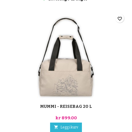
favorite_border
MUMMI - REISEBAG 20 L
kr 899.00

Legg i kurv