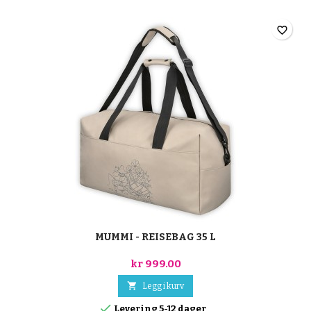
favorite_border
MUMMI - REISEBAG 35 L
kr 999.00

Legg i kurv

Levering 5-12 dager