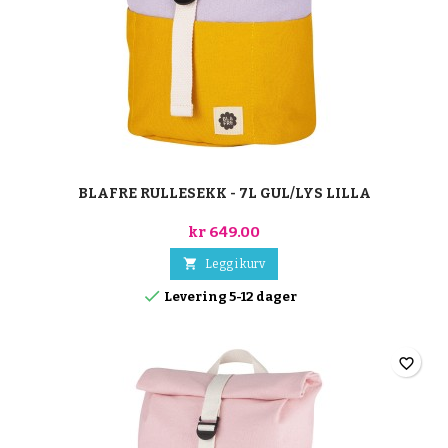
BLAFRE RULLESEKK - 7L GUL/LYS LILLA
kr 649.00

Legg i kurv

Levering 5-12 dager
favorite_border