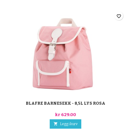
favorite_border
BLAFRE BARNESEKK - 8,5L LYS ROSA
kr 629.00

Legg i kurv