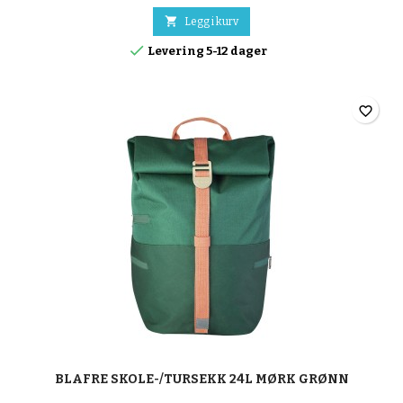

Legg i kurv

Levering 5-12 dager
favorite_border
BLAFRE SKOLE-/TURSEKK 24L MØRK GRØNN