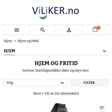
×
×
×
×
My wishlists
((modalTitle))
Opprett ønskeliste
Logg inn
add_circle_outline
Create new list
((confirmMessage))
Du må være innlogget for å lagre produkter i
Ønskeliste navn
ønskelisten din.
0



((cancelText))
((modalDeleteText))
Hjem
Hjem og fritid
Avbryt
Logg inn
Avbryt
Opprett ønskeliste
HJEM
HJEM OG FRITID
Servise, bursdagsartikler, klær, og mye mer.

Velg
FILTER
Viser 1-142 av 142 element(er)
favorite_border