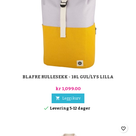
BLAFRE RULLESEKK - 18L GUL/LYS LILLA
kr 1,099.00

Legg i kurv

Levering 5-12 dager
favorite_border