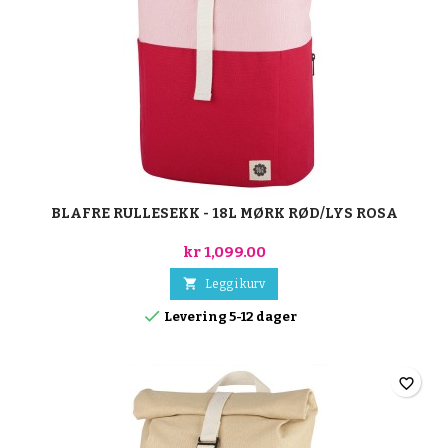
BLAFRE RULLESEKK - 18L MØRK RØD/LYS ROSA
kr 1,099.00

Legg i kurv

Levering 5-12 dager
favorite_border