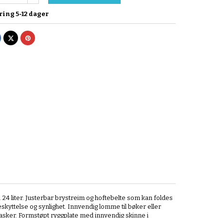
ring 5-12 dager
el
Tvitre
Pinterest
 24 liter. Justerbar brystreim og hoftebelte som kan foldes
eskyttelse og synlighet. Innvendig lomme til bøker eller
flasker. Formstøpt ryggplate med innvendig skinne i