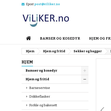
Epost
post@viliker.no
M
O
L
add_circle_outline
Du
Øn
HJEM
BAMSER OG KOSEDYR
HJEM OG FR
Hjem
Hjem og fritid
Sekker og bagger
HJEM
Bamser og kosedyr
Hjem og fritid
Barneservise
Drikkeflasker
Forkle og bakesett