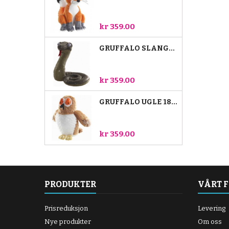
kr 359.00
GRUFFALO SLANGE 18CM
kr 359.00
GRUFFALO UGLE 18CM
kr 359.00
PRODUKTER
VÅRT 
Prisreduksjon
Levering
Nye produkter
Om oss