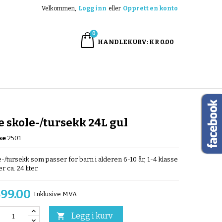
Velkommen,
Logg inn
eller
Opprett en konto
×
×
×
0
HANDLEKURV
KR 0.00
n
e
e skole-/tursekk 24L gul
se
2501
le-/tursekk som passer for barn i alderen 6-10 år, 1-4 klasse
 ca. 24 liter.
599.00
Inklusive MVA
Legg i kurv
