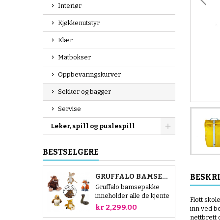
Interiør
Kjøkkenutstyr
Klær
Matbokser
Oppbevaringskurver
Sekker og bagger
Servise
Leker, spill og puslespill
BESTSELGERE
BESKR
GRUFFALO BAMSEPAKKE
Gruffalo bamsepakke
inneholder alle de kjente
Flott skol
figurene fra den
kr 2,299.00
inn ved be
populære historien.
nettbrett 