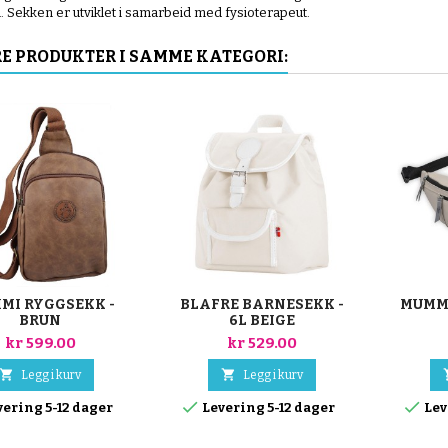
. Sekken er utviklet i samarbeid med fysioterapeut.
E PRODUKTER I SAMME KATEGORI:
MI RYGGSEKK -
BLAFRE BARNESEKK -
MUMMI
BRUN
6L BEIGE
kr 599.00
kr 529.00


Legg i kurv
Legg i kurv


ering 5-12 dager
Levering 5-12 dager
Lev