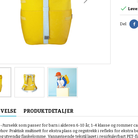

Leve
D
Del
IVELSE
PRODUKTDETALJER
e-/tursekk som passer for barn i alderen 6-10 år, 1-4 klasse og rommer ca.
hov. Praktisk multinett for ekstra plass og regntrekk i refleks for ekstra b
og utvendig flaskelomme. Vannavisende tekstil laget i resirkulerbart PET-