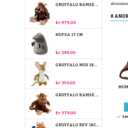
Totalt seks gøyale
aluminium
GRUFFALO BAMSE 23 CM
bamser: Gruffalo,
musen, reven, slangen,
8 ANDR
uglen og Lille Gruffalo.
Gruffalo bamsen er 40
kr 479.00
cm, og de andre er 18
cm.
HUFSA 17 CM
kr 249.00
GRUFFALO MUS 18CM
kr 359.00
MUM
GRUFFALO BAMSE 18 CM
kr 379.00

Lev
GRUFFALO REV 18CM