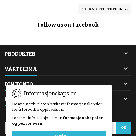

TILBAKE TIL TOPPEN
Follow us on Facebook

PRODUKTER

VÅRT FIRMA

DIN KONTO
Informasjonskapsler

KONTAKT
Denne nettbutikken bruker informasjonskapsler
for å forbedre opplevelsen.
NYHETSBREV
For mer informasjon, se
Informasjonskapsler
og personvern
.