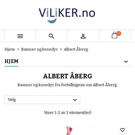
×
×
×
×
My wishlists
((modalTitle))
Opprett ønskeliste
Logg inn
add_circle_outline
Create new list
((confirmMessage))
Du må være innlogget for å lagre produkter i
Ønskeliste navn
ønskelisten din.
0



((cancelText))
((modalDeleteText))
Hjem
Bamser og kosedyr
Albert Åberg
Avbryt
Logg inn
Avbryt
Opprett ønskeliste
HJEM
ALBERT ÅBERG
Bamser og kosedyr fra fortellingene om Albert Åberg.

Velg
Viser 1-2 av 2 element(er)
favorite_border