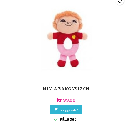
favorite_border
MILLA RANGLE 17 CM
kr 99.00

Legg i kurv

På lager