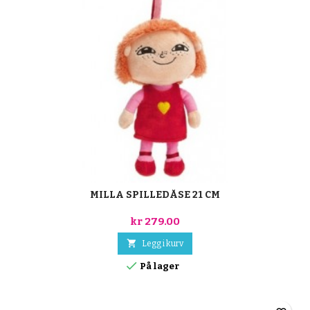
MILLA SPILLEDÅSE 21 CM
kr 279.00

Legg i kurv

På lager