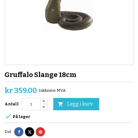
Gruffalo Slange 18cm
kr 359.00
Inklusive MVA
Legg i kurv

Antall

På lager
Del
Tvitre
Pinterest
Del