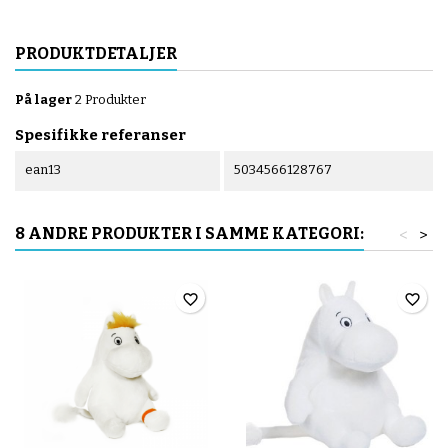
PRODUKTDETALJER
På lager
2 Produkter
Spesifikke referanser
ean13
5034566128767
8 ANDRE PRODUKTER I SAMME KATEGORI:
<
>
favorite_border
favorite_border