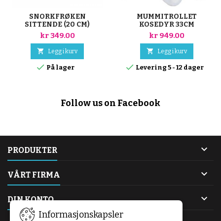
SNORKFRØKEN
MUMMITROLLET
SITTENDE (20 CM)
KOSEDYR 33CM
kr 349.00
kr 949.00


Legg i kurv
Legg i kurv


På lager
Levering 5 - 12 dager
Follow us on Facebook

PRODUKTER

VÅRT FIRMA

DIN KONTO
Informasjonskapsler