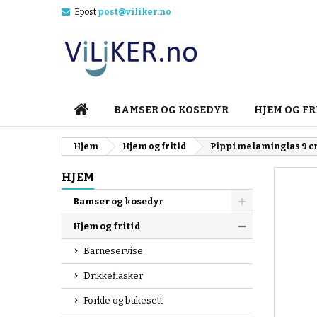
Epost
post@viliker.no
M
O
L
add_circle_outline
Du
Øn
HJEM
BAMSER OG KOSEDYR
HJEM OG FR
Hjem
Hjem og fritid
Pippi melaminglas 9 
HJEM
Bamser og kosedyr
Hjem og fritid
Barneservise
Drikkeflasker
Forkle og bakesett