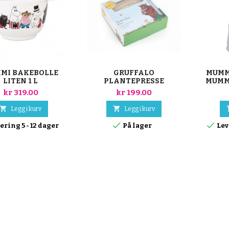
MI BAKEBOLLE
GRUFFALO
MUMM
LITEN 1 L
PLANTEPRESSE
MUMMI
kr 319.00
kr 199.00


Legg i kurv
Legg i kurv


ering 5 - 12 dager
På lager
Lev