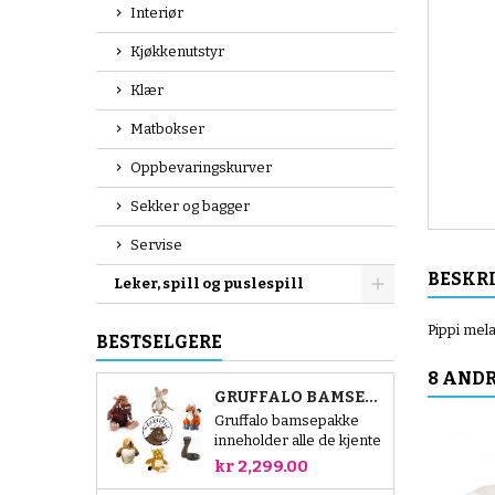
Interiør
Kjøkkenutstyr
Klær
Matbokser
Oppbevaringskurver
Sekker og bagger
Servise
BESKR
Leker, spill og puslespill
Pippi mel
BESTSELGERE
8 ANDR
GRUFFALO BAMSEPAKKE
Gruffalo bamsepakke
inneholder alle de kjente
figurene fra den
kr 2,299.00
populære historien.