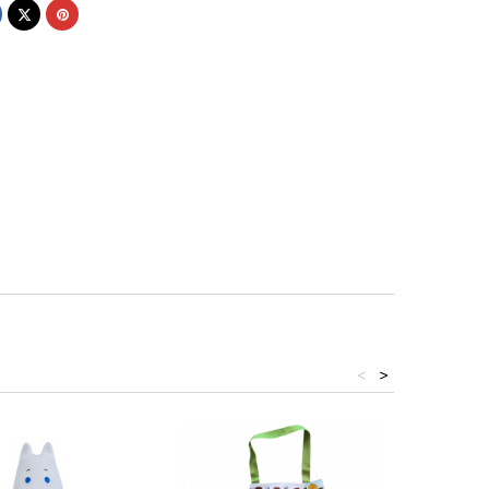
el
Tvitre
Pinterest
<
>