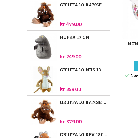
Totalt seks gøyale
GRUFFALO BAMSE 23 CM
bamser: Gruffalo,
musen, reven, slangen,
uglen og Lille Gruffalo.
Gruffalo bamsen er 40
kr 479.00
cm, og de andre er 18
cm.
HUFSA 17 CM
MUM
kr 249.00
GRUFFALO MUS 18CM

Lev
kr 359.00
GRUFFALO BAMSE 18 CM
kr 379.00
GRUFFALO REV 18CM