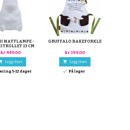
I NATTLAMPE -
GRUFFALO BAKEFORKLE
MUMM
TROLLET 13 CM
SNOR
kr 449.00
kr 199.00


Legg i kurv
Legg i kurv


ering 5-12 dager
På lager
Leve