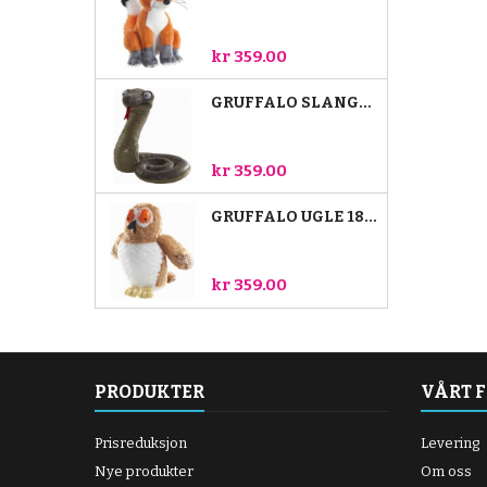
kr 359.00
GRUFFALO SLANGE 18CM
kr 359.00
GRUFFALO UGLE 18CM
kr 359.00
PRODUKTER
VÅRT 
Prisreduksjon
Levering
Nye produkter
Om oss