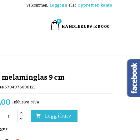
Velkommen,
Logg inn
eller
Opprett en konto
×
×
×
0
HANDLEKURV
KR 0.00
n
e
i melaminglas 9 cm
se
5704976086123
.00
Inklusive MVA
Legg i kurv

ager