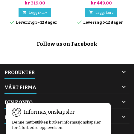
DL)
kr 319.00
kr 449.00


Legg i kurv
Legg i kurv


Levering 5 - 12 dager
Levering 5-12 dager
Follow us on Facebook

PRODUKTER

VÅRT FIRMA

DIN KONTO
Informasjonskapsler

KONTAKT
Denne nettbutikken bruker informasjonskapsler
for å forbedre opplevelsen.
NYHETSBREV