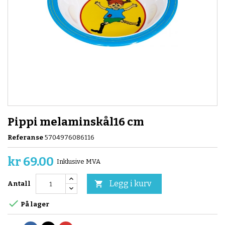
Pippi melaminskål16 cm
Referanse
5704976086116
kr 69.00
Inklusive MVA
Legg i kurv

Antall

På lager