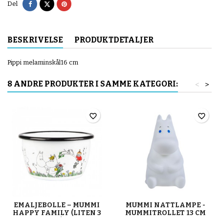
Del
Tvitre
Pinterest
Del
BESKRIVELSE
PRODUKTDETALJER
Pippi melaminskål16 cm
8 ANDRE PRODUKTER I SAMME KATEGORI:
<
>
favorite_border
favorite_border
EMALJEBOLLE – MUMMI
MUMMI NATTLAMPE -
HAPPY FAMILY (LITEN 3
MUMMITROLLET 13 CM