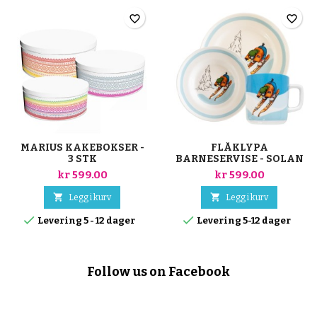
favorite_border
favorite_border
MARIUS KAKEBOKSER -
FLÅKLYPA
3 STK
BARNESERVISE - SOLAN
kr 599.00
kr 599.00


Legg i kurv
Legg i kurv


Levering 5 - 12 dager
Levering 5-12 dager
Follow us on Facebook