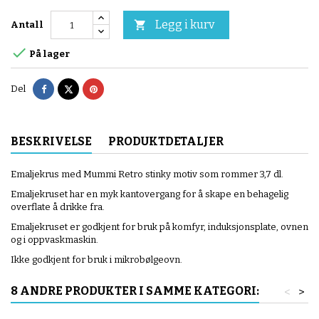
Legg i kurv

Antall

På lager
Del
Tvitre
Pinterest
Del
BESKRIVELSE
PRODUKTDETALJER
Emaljekrus med Mummi Retro stinky motiv som rommer 3,7 dl.
Emaljekruset har en myk kantovergang for å skape en behagelig
overflate å drikke fra.
Emaljekruset er godkjent for bruk på komfyr, induksjonsplate, ovnen
og i oppvaskmaskin.
Ikke godkjent for bruk i mikrobølgeovn.
8 ANDRE PRODUKTER I SAMME KATEGORI:
<
>