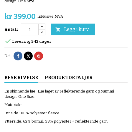
design. One Size.
kr 399.00
Inklusive MVA
Legg i kurv

Antall

Levering 5-12 dager
Del
Tvitre
Pinterest
Del
BESKRIVELSE
PRODUKTDETALJER
En skinnende lue! Lue laget av reflekterende garn og Mummi
design. One Size.
Materiale:
Innside 100% polyester fleece.
Ytterside: 62% bomull, 38% polyester + reflekternde garn.