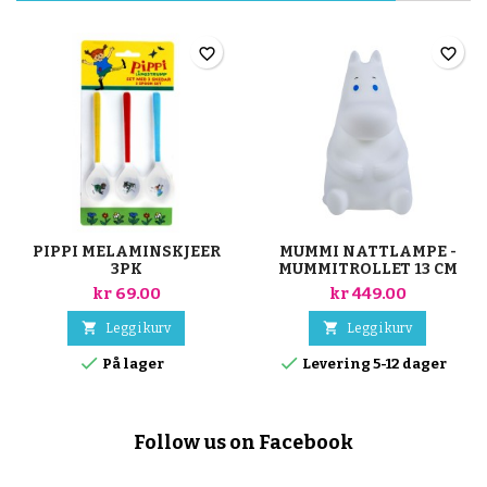
favorite_border
favorite_border
PIPPI MELAMINSKJEER
MUMMI NATTLAMPE -
3PK
MUMMITROLLET 13 CM
kr 69.00
kr 449.00


Legg i kurv
Legg i kurv


På lager
Levering 5-12 dager
Follow us on Facebook