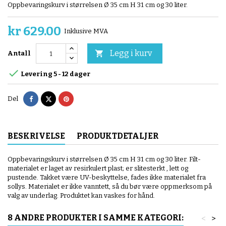
Oppbevaringskurv i størrelsen Ø 35 cm H 31 cm og 30 liter.
kr 629.00
Inklusive MVA
Legg i kurv

Antall

Levering 5 - 12 dager
Del
Tvitre
Pinterest
Del
BESKRIVELSE
PRODUKTDETALJER
Oppbevaringskurv i størrelsen Ø 35 cm H 31 cm og 30 liter. Filt-
materialet er laget av resirkulert plast; er slitesterkt , lett og
pustende. Takket være UV-beskyttelse, fades ikke materialet fra
sollys. Materialet er ikke vanntett, så du bør være oppmerksom på
valg av underlag. Produktet kan vaskes for hånd.
8 ANDRE PRODUKTER I SAMME KATEGORI:
<
>