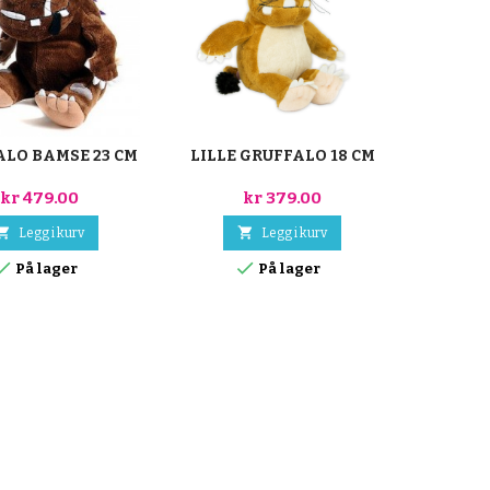
LO BAMSE 23 CM
LILLE GRUFFALO 18 CM
MU
KO
kr 479.00
kr 379.00


Legg i kurv
Legg i kurv



På lager
På lager
Leve