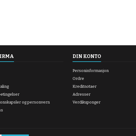
FIRMA
DIN KONTO
Personinformasjon
Ordre
aling
Kreditnotaer
betingelser
Adresser
jonskapsler og personvern
Verdikuponger
ss