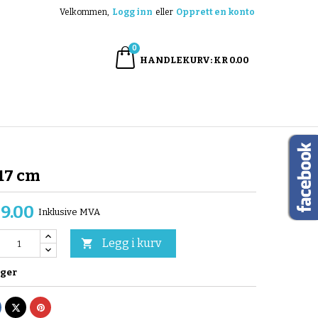
Velkommen,
Logg inn
eller
Opprett en konto
×
×
×
0
HANDLEKURV
KR 0.00
n
e
 17 cm
49.00
Inklusive MVA
Legg i kurv

ager
el
Tvitre
Pinterest