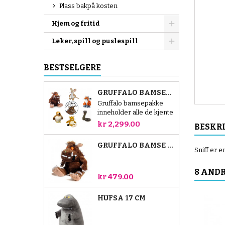
Plass bakpå kosten
Hjem og fritid
Leker, spill og puslespill
BESTSELGERE
GRUFFALO BAMSEPAKKE
Gruffalo bamsepakke
inneholder alle de kjente
figurene fra den
kr 2,299.00
BESKR
populære historien.
Totalt seks gøyale
GRUFFALO BAMSE 23 CM
bamser: Gruffalo,
Sniff er e
musen, reven, slangen,
uglen og Lille Gruffalo.
8 ANDR
Gruffalo bamsen er 40
kr 479.00
cm, og de andre er 18
cm.
HUFSA 17 CM