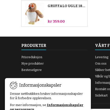
GRUFFALO UGLE 18CM
kr 359.00
PRODUKTER
VÅRT 
Prisreduksjon
Levering
Nye produkter
Om oss
Besteselgere
Sikker bet
Vilkår og 
Informas
Informasjonskapsler
Kontakt o
Denne nettbutikken bruker informasjonskapsler
Sidekart
for å forbedre opplevelsen.
For mer informasjon, se
Informasjonskapsler
og personvern
.