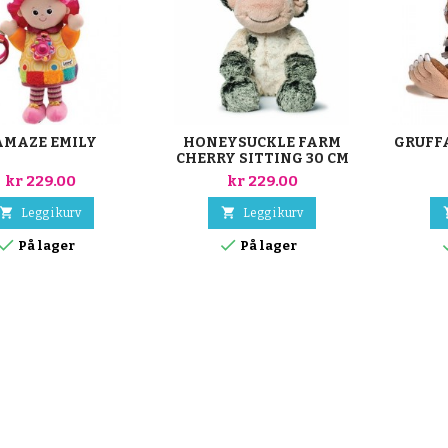
AMAZE EMILY
HONEYSUCKLE FARM
GRUFFA
CHERRY SITTING 30 CM
kr 229.00
kr 229.00


Legg i kurv
Legg i kurv


På lager
På lager