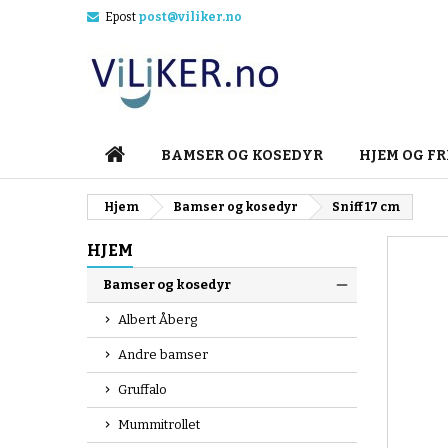
Epost
post@viliker.no
M
O
L
add_circle_outline
Du
Øn
HJEM
BAMSER OG KOSEDYR
HJEM OG FR
Hjem
Bamser og kosedyr
Sniff 17 cm
HJEM
Bamser og kosedyr
Albert Åberg
Andre bamser
Gruffalo
Mummitrollet