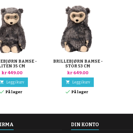
LEBJØRN BAMSE -
BRILLEBJØRN BAMSE -
LITEN 35 CM
STOR 53 CM
kr 449.00
kr 649.00


Legg i kurv
Legg i kurv


På lager
På lager
FIRMA
DIN KONTO