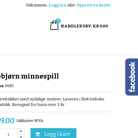
Velkommen,
Logg inn
eller
Opprett en konto
×
×
×
0
HANDLEKURV
KR 0.00
n
e
ebjørn minnespill
se
9081
 trebrikker med nydelige motiver. Leveres i flott treboks
lokk. Beregnet for barn over 3 år.
9.00
Inklusive MVA
Legg i kurv
