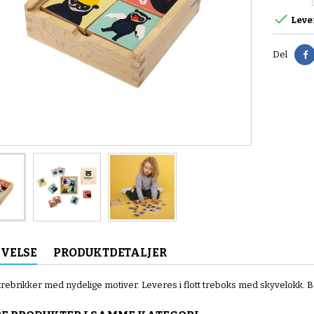

Leve
D
Del
IVELSE
PRODUKTDETALJER
trebrikker med nydelige motiver. Leveres i flott treboks med skyvelokk. B