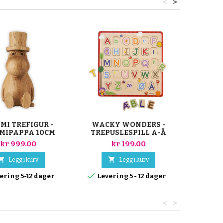
<
>
MI TREFIGUR -
WACKY WONDERS -
MUMMI
MIPAPPA 10CM
TREPUSLESPILL A-Å
kr 999.00
kr 199.00


Legg i kurv
Legg i kurv


ering 5-12 dager
Levering 5 - 12 dager
Leve
<
>