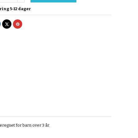
ring 5-12 dager
el
Tvitre
Pinterest
eregnet for barn over 3 år.