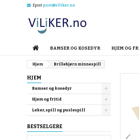
Epost
post@viliker.no
M
O
L
add_circle_outline
Du
Øn
HJEM
BAMSER OG KOSEDYR
HJEM OG FR
Hjem
Brillebjørn minnespill
HJEM
Bamser og kosedyr
Hjem og fritid
Leker, spill og puslespill
BESTSELGERE