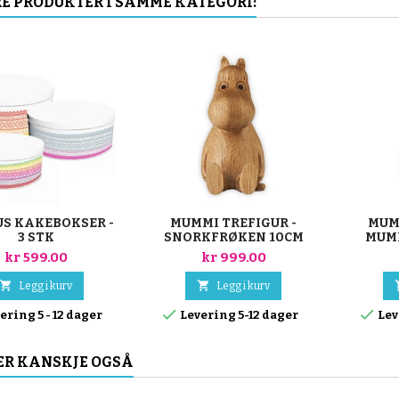
E PRODUKTER I SAMME KATEGORI:
S KAKEBOKSER -
MUMMI TREFIGUR -
MUM
3 STK
SNORKFRØKEN 10CM
MUM
kr 599.00
kr 999.00


Legg i kurv
Legg i kurv


ering 5 - 12 dager
Levering 5-12 dager
Lev
ER KANSKJE OGSÅ