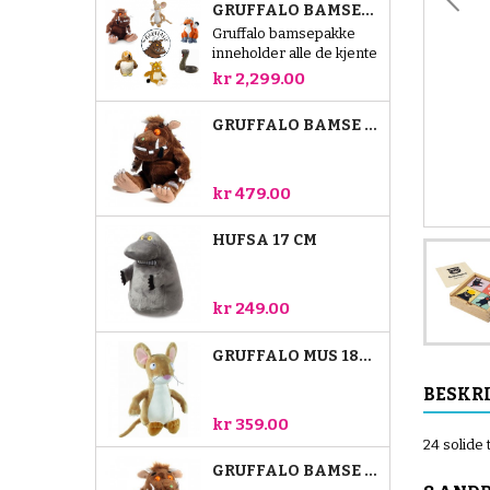
GRUFFALO BAMSEPAKKE
Gruffalo bamsepakke
inneholder alle de kjente
figurene fra den
kr 2,299.00
populære historien.
Totalt seks gøyale
GRUFFALO BAMSE 23 CM
bamser: Gruffalo,
musen, reven, slangen,
uglen og Lille Gruffalo.
Gruffalo bamsen er 40
kr 479.00
cm, og de andre er 18
cm.
HUFSA 17 CM
kr 249.00
GRUFFALO MUS 18CM
BESKR
kr 359.00
24 solide 
GRUFFALO BAMSE 18 CM