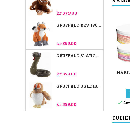
8 ANDR
kr 379.00
GRUFFALO REV 18CM
kr 359.00
GRUFFALO SLANGE 18CM
MARIU
kr 359.00
GRUFFALO UGLE 18CM

Lev
kr 359.00
DU LIK