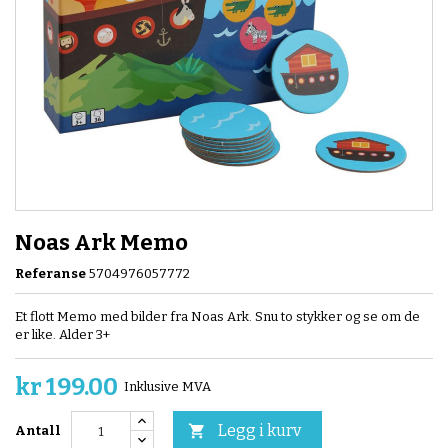
Noas Ark Memo
Referanse
5704976057772
Et flott Memo med bilder fra Noas Ark. Snu to stykker og se om de
er like. Alder 3+
kr 199.00
Inklusive MVA
Legg i kurv

Antall