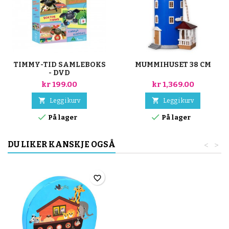
TIMMY-TID SAMLEBOKS
MUMMIHUSET 38 CM
- DVD
kr 199.00
kr 1,369.00


Legg i kurv
Legg i kurv


På lager
På lager
DU LIKER KANSKJE OGSÅ
<
>
favorite_border