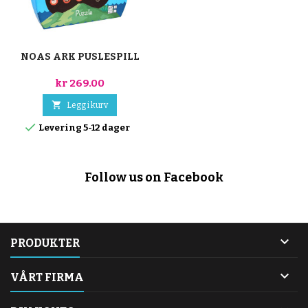
NOAS ARK PUSLESPILL
kr 269.00

Legg i kurv

Levering 5-12 dager
Follow us on Facebook

PRODUKTER

VÅRT FIRMA