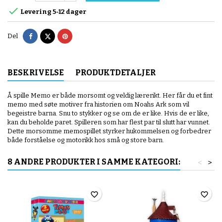

Levering 5-12 dager
Del
Tvitre
Pinterest
Del
BESKRIVELSE
PRODUKTDETALJER
Å spille Memo er både morsomt og veldig lærerikt. Her får du et fint
memo med søte motiver fra historien om Noahs Ark som vil
begeistre barna. Snu to stykker og se om de er like. Hvis de er like,
kan du beholde paret. Spilleren som har flest par til slutt har vunnet.
Dette morsomme memospillet styrker hukommelsen og forbedrer
både forståelse og motorikk hos små og store barn.
8 ANDRE PRODUKTER I SAMME KATEGORI:
<
>
favorite_border
favorite_border