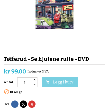
Tøfferud - Se hjulene rulle - DVD
kr 99.00
Inklusive MVA
Legg i kurv

Antall

Utsolgt
Del
Tvitre
Pinterest
Del