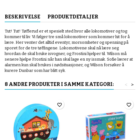
BESKRIVELSE
PRODUKTDETALJER
Tut! Tut! Tøfferud er et spesielt sted hvor alle lokomotiver og tog
kommer til liv. Vi følger tre små lokomotiver som kommer hit for å
lære. Her venter det alltid eventyr, morsomheter og spenning på
sporet for de tre tøffingene. Lokomotivene skal nå lære seg
hvordan de skal bruke isvogner, og Frostini hjelper til. Wilson må
senere hjelpe Frostini når han skal lage en ny issmak. Sofie lærer at
alarmen kun skal brukes i nødsituasjoner, og Wilson forsøker å
kurere Dunbar som har blitt syk.
8 ANDRE PRODUKTER I SAMME KATEGORI:
<
>
favorite_border
favorite_border