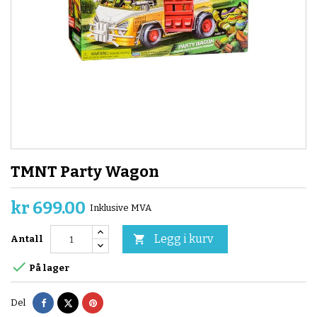
TMNT Party Wagon
kr 699.00
Inklusive MVA
Legg i kurv

Antall

På lager
Del
Tvitre
Pinterest
Del