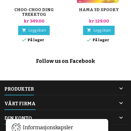
CHOO-CHOO DING
HAMA 3D SPOOKY
TREKKTOG
kr 349.00
kr 129.00


Legg i kurv
Legg i kurv


På lager
På lager
Follow us on Facebook

PRODUKTER

VÅRT FIRMA

DIN KONTO
Informasjonskapsler