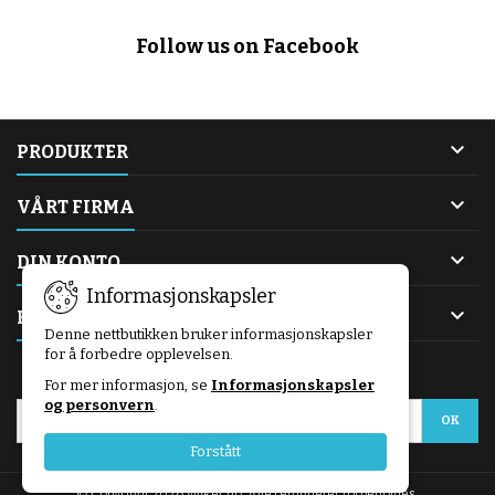
Follow us on Facebook

PRODUKTER

VÅRT FIRMA

DIN KONTO
Informasjonskapsler

KONTAKT
Denne nettbutikken bruker informasjonskapsler
for å forbedre opplevelsen.
NYHETSBREV
For mer informasjon, se
Informasjonskapsler
og personvern
.
Forstått
© Copyright 2026 Viliker.no. Alle rettigheter forbeholdes.