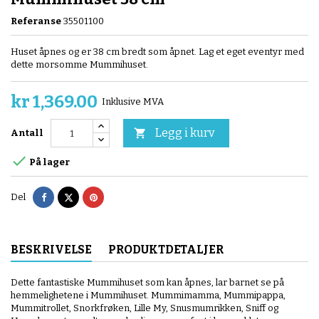
Referanse
35501100
Huset åpnes og er 38 cm bredt som åpnet. Lag et eget eventyr med
dette morsomme Mummihuset.
kr 1,369.00
Inklusive MVA
Legg i kurv

Antall

På lager
Del
Tvitre
Pinterest
Del
BESKRIVELSE
PRODUKTDETALJER
Dette fantastiske Mummihuset som kan åpnes, lar barnet se på
hemmelighetene i Mummihuset. Mummimamma, Mummipappa,
Mummitrollet, Snorkfrøken, Lille My, Snusmumrikken, Sniff og