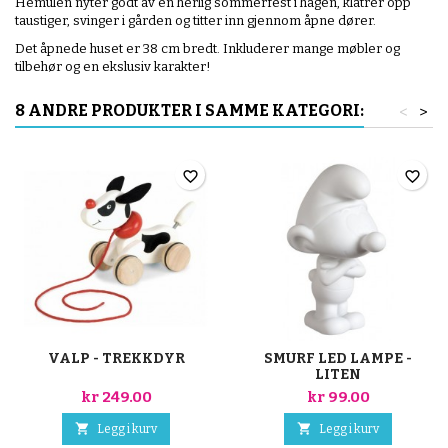
Hemulen nyter godt av en herlig sommerfest i hagen, klatrer opp
taustiger, svinger i gården og titter inn gjennom åpne dører.
Det åpnede huset er 38 cm bredt. Inkluderer mange møbler og
tilbehør og en ekslusiv karakter!
8 ANDRE PRODUKTER I SAMME KATEGORI:
<
>
favorite_border
favorite_border
VALP - TREKKDYR
SMURF LED LAMPE -
LITEN
kr 249.00
kr 99.00


Legg i kurv
Legg i kurv