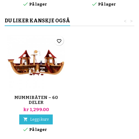


På lager
På lager
DU LIKER KANSKJE OGSÅ
<
>
favorite_border
MUMMIBÅTEN – 60
DELER
kr 1,299.00

Legg i kurv

På lager